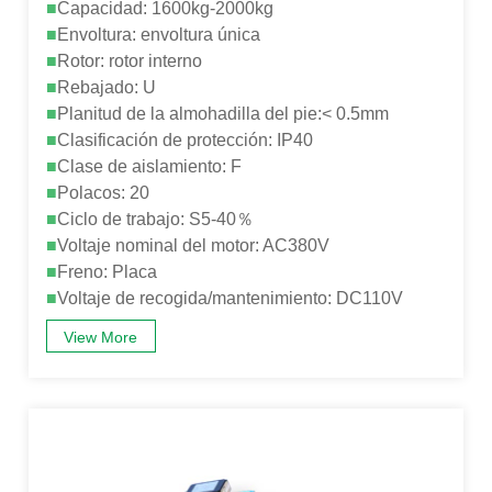
■
Capacidad: 1600kg-2000kg
■
Envoltura: envoltura única
■
Rotor: rotor interno
■
Rebajado: U
■
Planitud de la almohadilla del pie:< 0.5mm
■
Clasificación de protección: IP40
■
Clase de aislamiento: F
■
Polacos: 20
■
Ciclo de trabajo: S5-40％
■
Voltaje nominal del motor: AC380V
■
Freno: Placa
■
Voltaje de recogida/mantenimiento: DC110V
View More