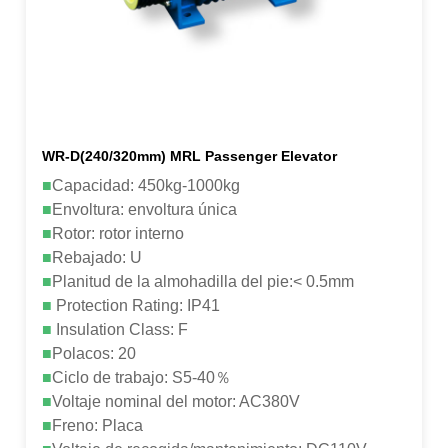
WR-D(240/320mm) MRL Passenger Elevator
■
Capacidad: 450kg-1000kg
■
Envoltura: envoltura única
■
Rotor: rotor interno
■
Rebajado: U
■
Planitud de la almohadilla del pie:< 0.5mm
■
Protection Rating: IP41
■
Insulation Class: F
■
Polacos: 20
■
Ciclo de trabajo: S5-40％
■
Voltaje nominal del motor: AC380V
■
Freno: Placa