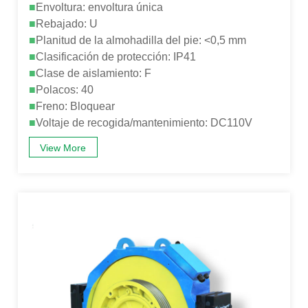
■
Envoltura: envoltura única
■
Rebajado: U
■
Planitud de la almohadilla del pie: <0,5 mm
■
Clasificación de protección: IP41
■
Clase de aislamiento: F
■
Polacos: 40
■
Freno: Bloquear
■
Voltaje de recogida/mantenimiento: DC110V
View More