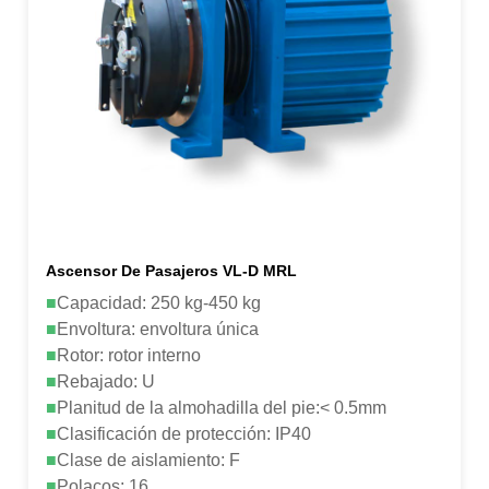
Ascensor De Pasajeros VL-D MRL
■
Capacidad: 250 kg-450 kg
■
Envoltura: envoltura única
■
Rotor: rotor interno
■
Rebajado: U
■
Planitud de la almohadilla del pie:< 0.5mm
■
Clasificación de protección: IP40
■
Clase de aislamiento: F
■
Polacos: 16