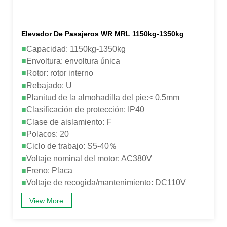
Elevador De Pasajeros WR MRL 1150kg-1350kg
■
Capacidad: 1150kg-1350kg
■
Envoltura: envoltura única
■
Rotor: rotor interno
■
Rebajado: U
■
Planitud de la almohadilla del pie:< 0.5mm
■
Clasificación de protección: IP40
■
Clase de aislamiento: F
■
Polacos: 20
■
Ciclo de trabajo: S5-40％
■
Voltaje nominal del motor: AC380V
■
Freno: Placa
■
Voltaje de recogida/mantenimiento: DC110V
View More