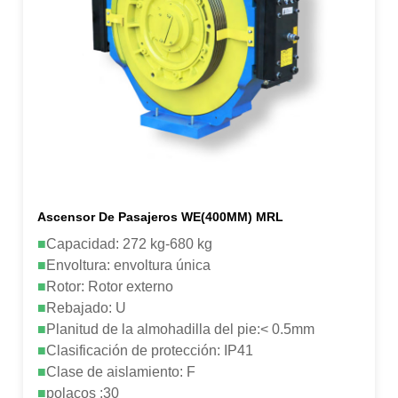
Ascensor De Pasajeros WE(400MM) MRL
■
Capacidad: 272 kg-680 kg
■
Envoltura: envoltura única
■
Rotor: Rotor externo
■
Rebajado: U
■
Planitud de la almohadilla del pie:< 0.5mm
■
Clasificación de protección: IP41
■
Clase de aislamiento: F
■
polacos :30