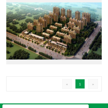
«
1
»