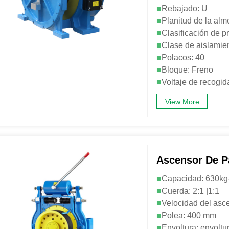
■
Rebajado: U
■
Planitud de la alm
■
Clasificación de p
■
Clase de aislamien
■
Polacos: 40
■
Bloque: Freno
■
Voltaje de recogi
View More
Ascensor De 
■
Capacidad: 630kg
■
Cuerda: 2:1 |1:1
■
Velocidad del asce
■
Polea: 400 mm
■
Envoltura: envoltu