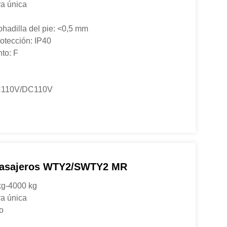
ra única
ohadilla del pie: <0,5 mm
rotección: IP40
to: F
AC110V/DC110V
Pasajeros WTY2/SWTY2 MR
kg-4000 kg
ra única
no