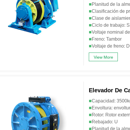
■
Planitud de la alm
■
Clasificación de p
■
Clase de aislamien
■
Ciclo de trabajo:
■
Voltaje nominal d
■
Freno: Tambor
■
Voltaje de freno
View More
Elevador De C
■
Capacidad: 3500
■
Envoltura: envoltu
■
Rotor: Rotor exter
■
Rebajado: U
■
Planitud de la alm