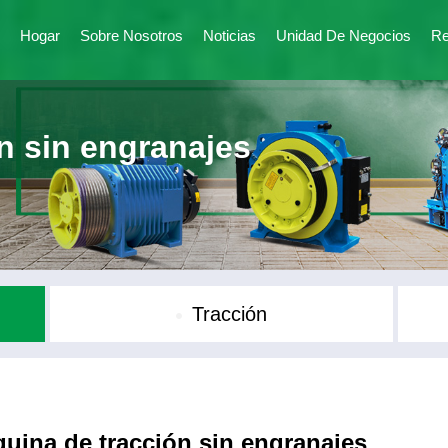
Hogar
Sobre Nosotros
Noticias
Unidad De Negocios
Re
n sin engranajes
Tracción
uina de tracción sin engranajes