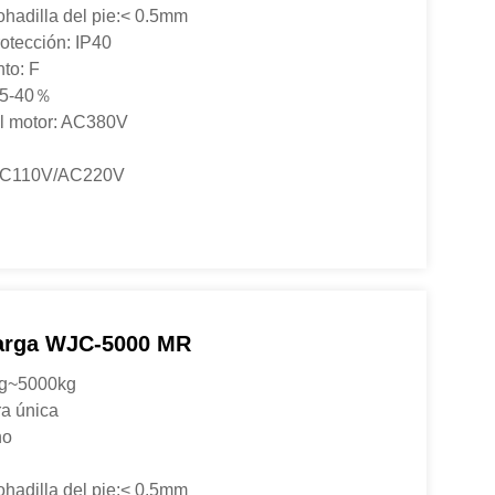
ohadilla del pie:< 0.5mm
rotección: IP40
to: F
 S5-40％
el motor: AC380V
: DC110V/AC220V
arga WJC-5000 MR
kg~5000kg
ra única
no
ohadilla del pie:< 0.5mm