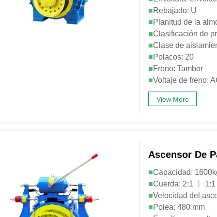
■
Rebajado: U
■
Planitud de la alm
■
Clasificación de p
■
Clase de aislamien
■
Polacos: 20
■
Freno: Tambor
■
Voltaje de freno
View More
Ascensor De 
■
Capacidad: 1600
■
Cuerda: 2:1 丨 1:1
■
Velocidad del asce
■
Polea: 480 mm