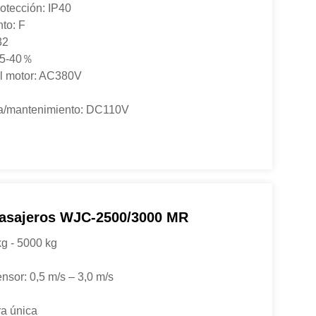
rotección: IP40
to: F
32
 S5-40％
el motor: AC380V
da/mantenimiento: DC110V
asajeros WJC-2500/3000 MR
g - 5000 kg
nsor: 0,5 m/s – 3,0 m/s
ra única