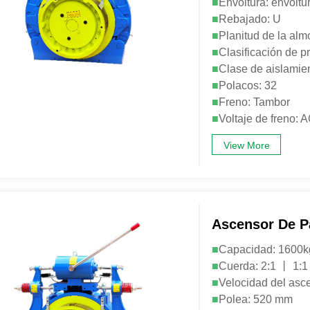
■
Envoltura: envoltu
■
Rebajado: U
■
Planitud de la alm
■
Clasificación de p
■
Clase de aislamien
■
Polacos: 32
■
Freno: Tambor
■
Voltaje de freno
View More
Ascensor De 
■
Capacidad: 1600
■
Cuerda: 2:1 丨 1:1
■
Velocidad del asce
■
Polea: 520 mm