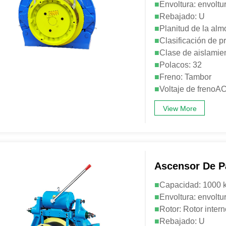
■
Envoltura: envoltu
■
Rebajado: U
■
Planitud de la alm
■
Clasificación de p
■
Clase de aislamien
■
Polacos: 32
■
Freno: Tambor
■
Voltaje de freno
View More
Ascensor De 
■
Capacidad: 1000 
■
Envoltura: envoltu
■
Rotor: Rotor inter
■
Rebajado: U