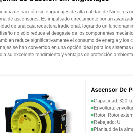
quina de tracción sin engranajes de alta calidad de Nidec es u
na de ascensores. Es impulsado directamente por un avanzad
idad de una caja reductora tradicional, logrando un funcionamien
diseño no sólo reduce el desgaste de los componentes mecánicos 
ambién reduce significativamente el consumo de energía y los 
najes se han convertido en una opción ideal para los sistemas 
o a su excelente rendimiento y ventajas de protección ambienta
Ascensor De 
■
Capacidad: 320 k
■
Envoltura: envoltu
■
Rotor: Rotor exter
■
Rebajado: U
■
Planitud de la alm