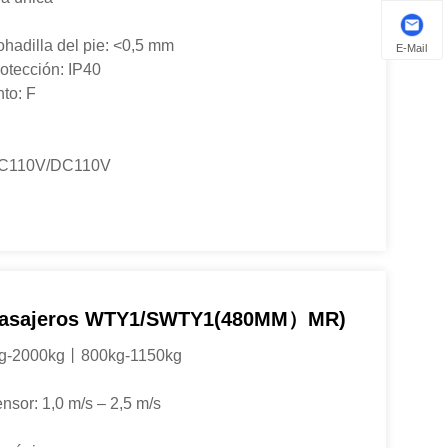
ohadilla del pie: <0,5 mm
E-Mail
rotección: IP40
to: F
: AC110V/DC110V
Pasajeros WTY1/SWTY1(480MM）MR)
kg-2000kg丨800kg-1150kg
nsor: 1,0 m/s – 2,5 m/s