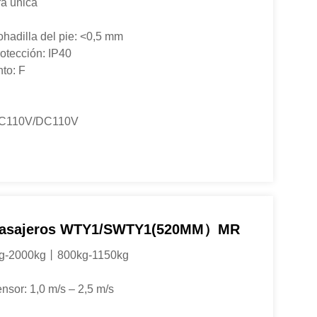
ra única
ohadilla del pie: <0,5 mm
rotección: IP40
to: F
: AC110V/DC110V
Pasajeros WTY1/SWTY1(520MM）MR
kg-2000kg丨800kg-1150kg
nsor: 1,0 m/s – 2,5 m/s