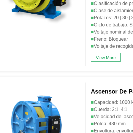
■
Clasificación de p
■
Clase de aislamien
■
Polacos: 20 | 30 | 
■
Ciclo de trabajo:
■
Voltaje nominal d
■
Freno: Bloquear
■
Voltaje de recogi
View More
Ascensor De P
■
Capacidad: 1000 k
■
Cuerda: 2:1| 4:1
■
Velocidad del asce
■
Polea: 480 mm
■
Envoltura: envoltu