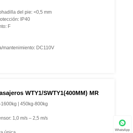
ohadilla del pie: <0,5 mm
rotección: IP40
to: F
da/mantenimiento: DC110V
Pasajeros WTY1/SWTY1(400MM) MR
-1600kg | 450kg-800kg
nsor: 1,0 m/s – 2,5 m/s
WhatsApp
ra única